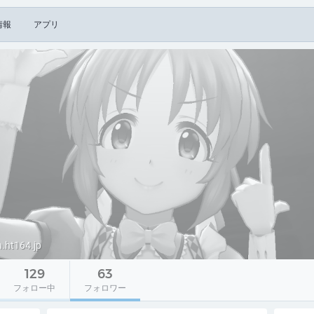
情報
アプリ
ht164.jp
129
63
フォロー中
フォロワー