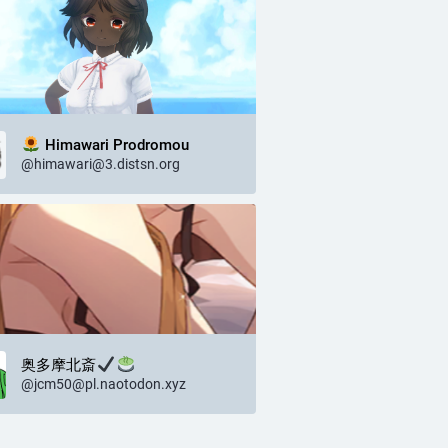
Himawari Prodromou
@himawari@3.distsn.org
奥多摩北斎
@jcm50@pl.naotodon.xyz