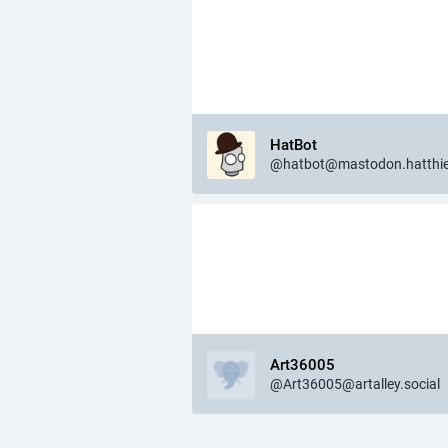
HatBot
@hatbot@mastodon.hatthie
Art36005
@Art36005@artalley.social