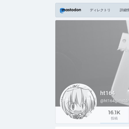
ディレクトリ
詳細
ht164
@ht164@mstdn.
16.1K
投稿