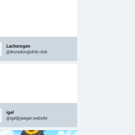
Lachsrogen
@ikuradon@drdr.club
igel
@igel@jaeger.website