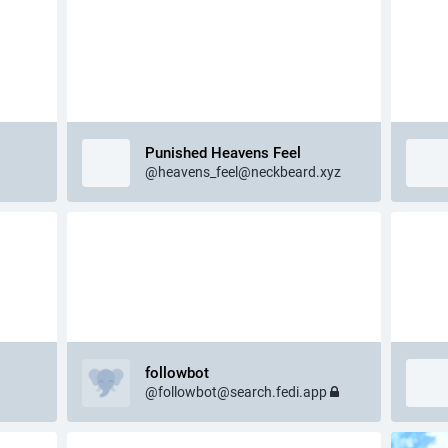
Punished Heavens Feel
@heavens_feel@neckbeard.xyz
followbot
@followbot@search.fedi.app