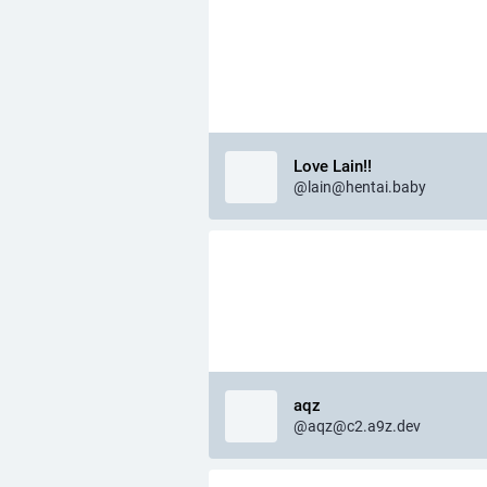
Love Lain!!
@lain@hentai.baby
aqz
@aqz@c2.a9z.dev