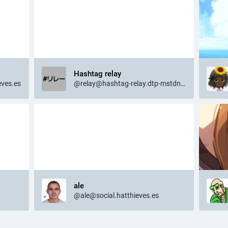
Hashtag relay
ves.es
@relay@hashtag-relay.dtp-mstdn.jp
ale
@ale@social.hatthieves.es