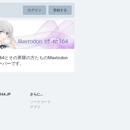
ログイン
登録する
t164とその界隈の方たちのMastodon
ーバーです。
164.JP
さらに…
ソースコード
アプリ