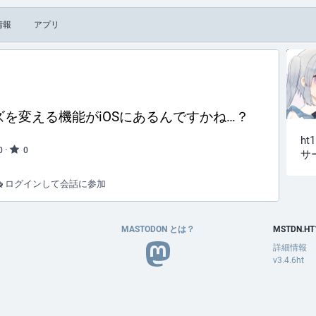
情報
アプリ
を変える機能がiOSにあるんですかね…？
h
·
0
0
サ
ログインして会話に参加
MASTODON とは？
MSTDN.HT
詳細情報
v3.4.6ht