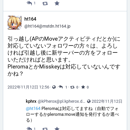
1
ht164
@ht164@mstdn.ht164.jp
引っ越し(APのMoveアクティビティだとか)に
対応していないフォロワーの方々は、よろし
ければ引越し後に新サーバーの方をフォロー
いただければと思います。
PleromaとかMisskeyは対応していないんです
かね？
2022年11月12日 12:56
·
·
·
·
1
0
0
kphrx
@kPherox@pl.kpherox.dev
2022年11月12日
@
ht164
Pleromaは対応してますね（自動でフォ
ローするかpleroma:move通知を発行するか選べ
る）
1