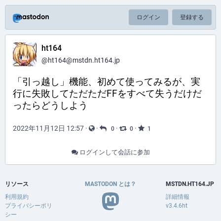
ログイン
登録する
ht164
@ht164@mstdn.ht164.jp
「引っ越し」機能、初めて使ってみるが、実
行に失敗してただただFFをすべて失うだけだ
ったらどうしよう
2022年11月12日 12:57
·
·
·
·
0
0
1
ログインして会話に参加
リソース
MASTODON とは？
MSTDN.HT164.JP
利用規約
詳細情報
プライバシーポリ
v3.4.6ht
シー